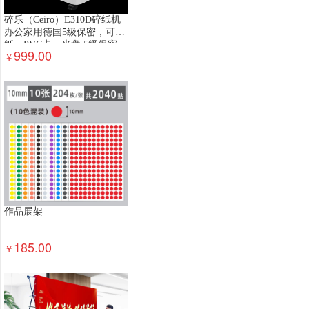
碎乐（Ceiro）E310D碎纸机
办公家用德国5级保密，可碎
纸、PVC卡、光盘 5级保密
999.00
￥
2*6mm
作品展架
185.00
￥