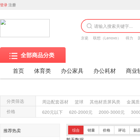
登录
注册
京瓷
联想（Lenovo）
得力
全部商品分类
首页
体育类
办公家具
办公耗材
商业
分类筛选
周边配套器材
篮球
其他材质屏风类
金属质
木质架类
其他柜类
金属质柜类
保险柜
价格
620元以下
620-2000元
2000-3000元
300
塑料沙发类
竹制、藤制等类似材料沙发类
木
竹制椅凳类
塑料椅凳类
竹制、藤制等材料椅
推荐热卖
综合
销量
价格
评论
新
其他台、桌类
藤台、桌类
塑料台、桌类
木
暂无数据