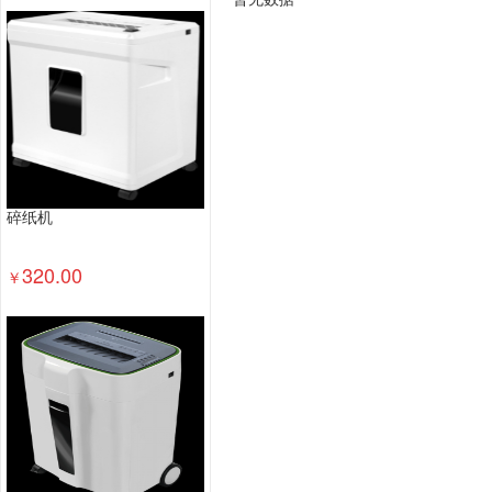
钢台、桌类
钢木台、桌类
其他床类
藤床类
木制床类
轻金属床类
钢塑床类
钢木床类
办公套件
数据库管理系统
特殊照相机
专用
镜头及器材
通用摄像机
其他视频会议系统设
视频会议多点控制器
视频会议控制台
传真通
投影幕
投影仪
复印机
热水器
洗衣机
普通电视设备（电视机）
针式打印机
激光打
碎纸机
服务器
其他交换设备
以太网交换机
路由器
台式计算机
320.00
￥